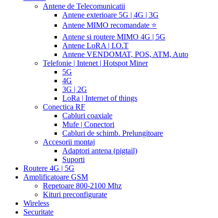
Antene de Telecomunicatii
Antene exterioare 5G | 4G | 3G
Antene MIMO recomandate ⭐
Antene si routere MIMO 4G | 5G
Antene LoRA | I.O.T
Antene VENDOMAT, POS, ATM, Auto
Telefonie | Intenet | Hotspot Miner
5G
4G
3G | 2G
LoRa | Internet of things
Conectica RF
Cabluri coaxiale
Mufe | Conectori
Cabluri de schimb. Prelungitoare
Accesorii montaj
Adaptori antena (pigtail)
Suporti
Routere 4G | 5G
Amplificatoare GSM
Repetoare 800-2100 Mhz
Kituri preconfigurate
Wireless
Securitate